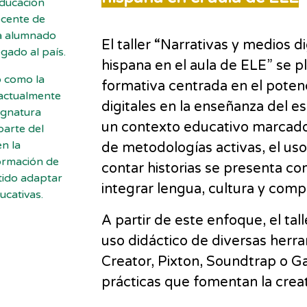
Educación
ocente de
a alumnado
El taller “Narrativas y medios d
egado al país.
hispana en el aula de ELE” se 
o como la
formativa centrada en el potenc
 actualmente
digitales en la enseñanza del e
ignatura
un contexto educativo marcado p
parte del
n la
de metodologías activas, el us
ormación de
contar historias se presenta co
tido adaptar
integrar lengua, cultura y compe
ucativas.
A partir de este enfoque, el tal
uso didáctico de diversas herr
Creator, Pixton, Soundtrap o G
prácticas que fomentan la creat