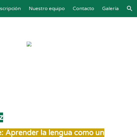
nscripción
Nuestro equipo
Contacto
Galería
ion
z
se: Aprender la lengua como un