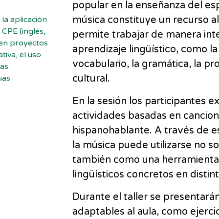
popular en la enseñanza del es
música constituye un recurso a
la aplicación
 CPE (inglés,
permite trabajar de manera int
a en proyectos
aprendizaje lingüístico, como la
tiva, el uso
vocabulario, la gramática, la p
las
cultural.
uas
En la sesión los participantes
actividades basadas en cancion
hispanohablante. A través de e
la música puede utilizarse no 
también como una herramienta e
lingüísticos concretos en disti
Durante el taller se presentará
adaptables al aula, como ejerci