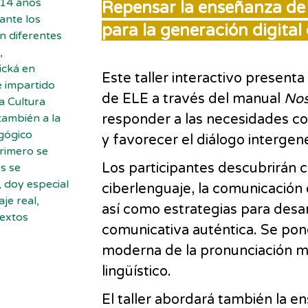
 14 años
Repensar la enseñanza de 
ante los
para la generación digital
n diferentes
,
ická en
Este taller interactivo present
e impartido
de ELE a través del manual
Nos
a Cultura
también a la
responder a las necesidades co
agógico
y favorecer el diálogo intergene
primero se
Los participantes descubrirán có
s se
, doy especial
ciberlenguaje, la comunicación 
je real,
así como estrategias para desa
textos
comunicativa auténtica. Se pon
moderna de la pronunciación m
lingüístico.
El taller abordará también la 