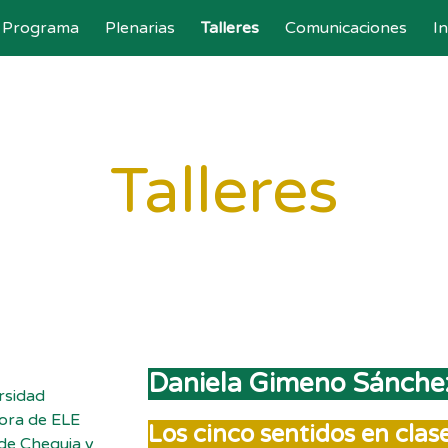
Programa
Plenarias
Talleres
Comunicaciones
I
ip to main content
Skip to navigat
Talleres
Daniela Gimeno Sánche
rsidad
ora de ELE
Los cinco sentidos en cla
 de Chequia y