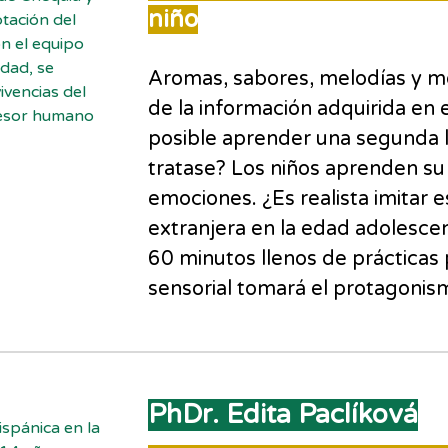
niño
tación del
n el equipo
idad, se
Aromas, sabores, melodías y m
ivencias del
de la información adquirida en 
fesor humano
posible aprender una segunda l
tratase? Los niños aprenden su 
emociones. ¿Es realista imitar 
extranjera en la edad adolescen
60 minutos llenos de prácticas 
sensorial tomará el protagonis
PhDr. Edita Paclíková
ispánica en la